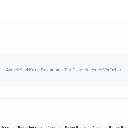
Aktuell Sind Keine Restaurants Für Diese Kategorie Verfügbar.
n-Jena
Essenlieferung-In-Jena
Essen-Bestellen-Jena
Essen-Beste