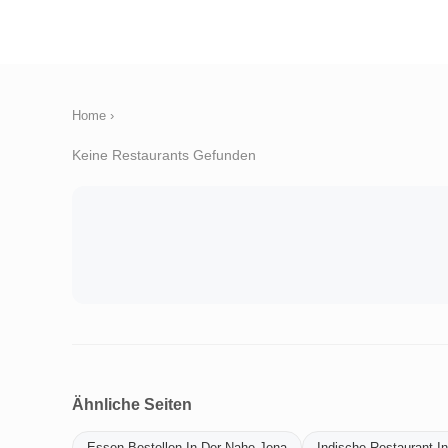
Home
›
Keine Restaurants Gefunden
Ähnliche Seiten
Essen-Bestellen-In-Der-Nahe-Jena
Indische-Restaurant-I