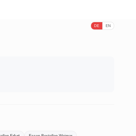
DE
EN
llen-Erfurt
Essen-Bestellen-Weimar