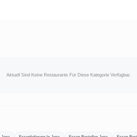
Aktuell Sind Keine Restaurants Für Diese Kategorie Verfügbar.
n-Jena
Essenlieferung-In-Jena
Essen-Bestellen-Jena
Essen-Beste