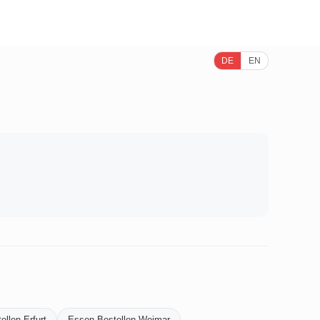
DE
EN
llen-Erfurt
Essen-Bestellen-Weimar