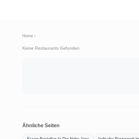
Home
›
Keine Restaurants Gefunden
Ähnliche Seiten
Essen-Bestellen-In-Der-Nahe-Jena
Indische-Restaurant-I