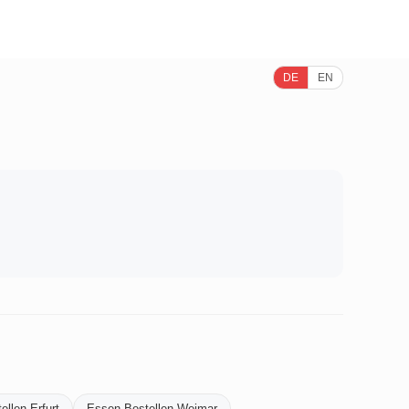
DE
EN
llen-Erfurt
Essen-Bestellen-Weimar