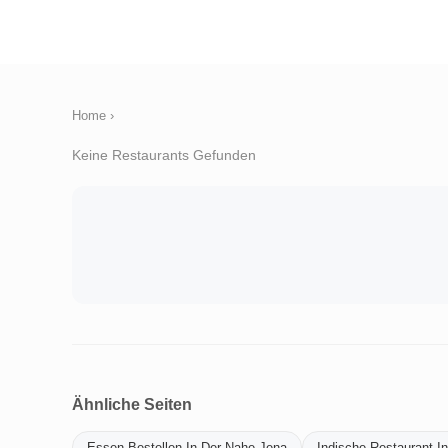
Home
›
Keine Restaurants Gefunden
Ähnliche Seiten
Essen-Bestellen-In-Der-Nahe-Jena
Indische-Restaurant-I