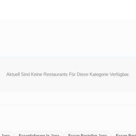
Aktuell Sind Keine Restaurants Für Diese Kategorie Verfügbar.
n-Jena
Essenlieferung-In-Jena
Essen-Bestellen-Jena
Essen-Beste