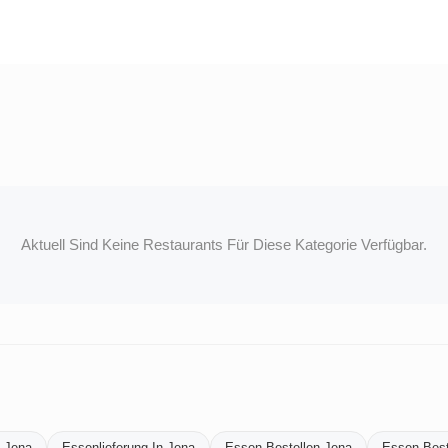
Aktuell Sind Keine Restaurants Für Diese Kategorie Verfügbar.
n-Jena
Essenlieferung-In-Jena
Essen-Bestellen-Jena
Essen-Beste