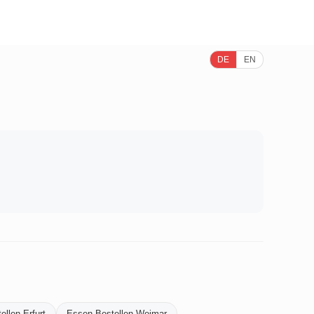
DE
EN
llen-Erfurt
Essen-Bestellen-Weimar