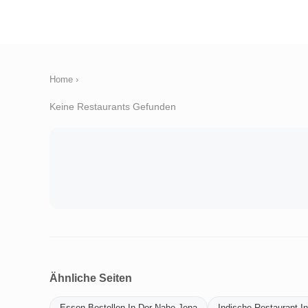
Home
›
Keine Restaurants Gefunden
Ähnliche Seiten
Essen-Bestellen-In-Der-Nahe-Jena
Indische-Restaurant-I