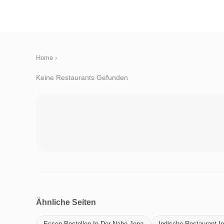
Home
›
Keine Restaurants Gefunden
Ähnliche Seiten
Essen-Bestellen-In-Der-Nahe-Jena
Indische-Restaurant-I