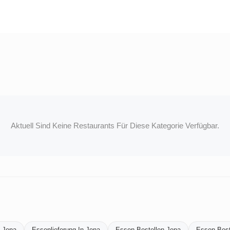
Aktuell Sind Keine Restaurants Für Diese Kategorie Verfügbar.
n-Jena
Essenlieferung-In-Jena
Essen-Bestellen-Jena
Essen-Beste