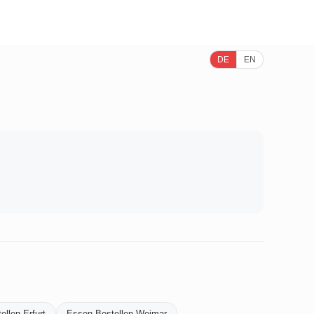
DE
EN
llen-Erfurt
Essen-Bestellen-Weimar